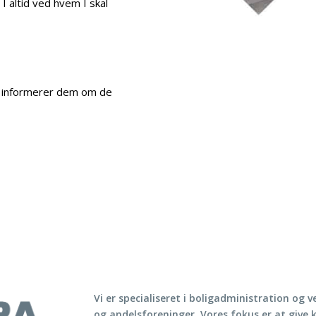
 I altid ved hvem I skal
g informerer dem om de
Vi er specialiseret i boligadministration og v
og andelsforeninger. Vores fokus er at give