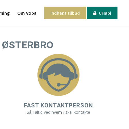
vning
Om Vopa
Indhent tilbud
uHabi
 ØSTERBRO
FAST KONTAKTPERSON
Så I altid ved hvem I skal kontakte