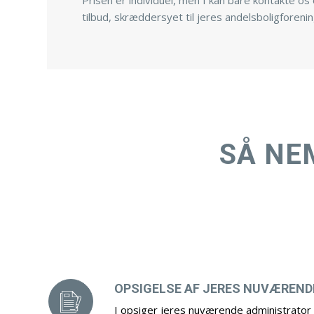
Prisen er individuel, men I kan bare kontakte os
tilbud, skræddersyet til jeres andelsboligforeni
SÅ NE
OPSIGELSE AF JERES NUVÆREND
I opsiger jeres nuværende administrator