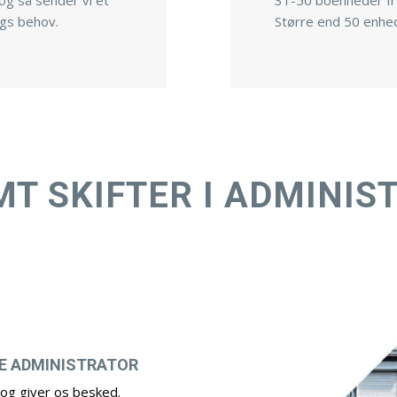
 og så sender vi et
31-50 boenheder fra
ngs behov.
Større end 50 enhed
MT SKIFTER I ADMINIS
E ADMINISTRATOR
 og giver os besked.