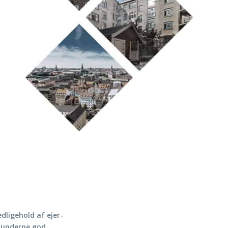
edligehold af ejer-
 kunderne god