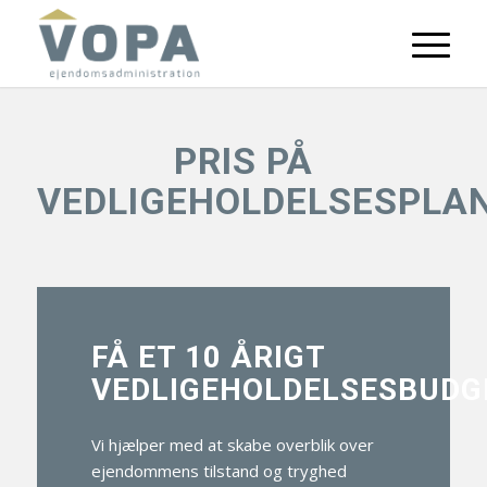
PRIS PÅ
VEDLIGEHOLDELSESPLA
FÅ ET 10 ÅRIGT
VEDLIGEHOLDELSESBUDG
Vi hjælper med at skabe overblik over
ejendommens tilstand og tryghed